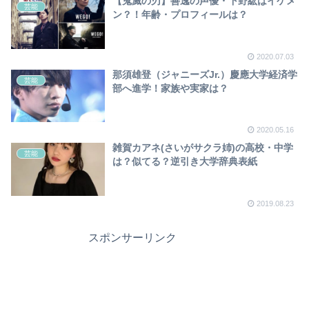
【鬼滅の刃】善逸の声優・下野紘はイケメ
芸能
ン？！年齢・プロフィールは？
2020.07.03
那須雄登（ジャニーズJr.）慶應大学経済学
芸能
部へ進学！家族や実家は？
2020.05.16
雑賀カアネ(さいがサクラ姉)の高校・中学
芸能
は？似てる？逆引き大学辞典表紙
2019.08.23
スポンサーリンク