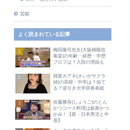
芸能
よく読まれている記事
梅田隆司先生(大阪桐蔭吹
奏楽)の年齢・経歴・学歴
プロフは？入院の理由も
雑賀カアネ(さいがサクラ
姉)の高校・中学は？似て
る？逆引き大学辞典表紙
佐藤勝吾(しょうご)のとん
かつコース料理は銀座かつ
かみ！【新・日本男児と中
居】